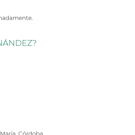
imadamente.
RNÁNDEZ?
María, Córdoba.