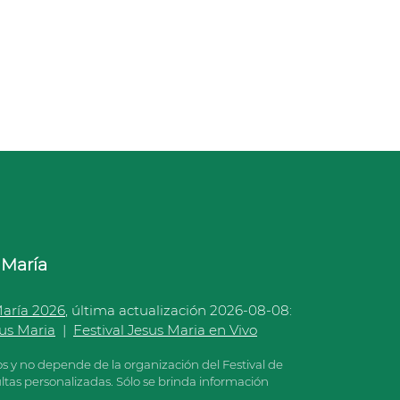
 María
María 2026
, última actualización 2026-08-08:
sus Maria
|
Festival Jesus Maria en Vivo
os y no depende de la organización del Festival de
tas personalizadas. Sólo se brinda información