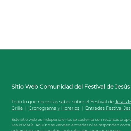
Sitio Web Comunidad del Festival de Jesús
Todo lo que necesitas saber sobre el Festival de
Jesús 
Grilla
|
Cronograma y Horarios
|
Entradas Festival Je
Este sitio web es independiente, se sustenta con recursos propi
Jesús María. Aquí no se venden entradas ni se responden consul
extraida de varias fuentes, tanto oficiales como no oficiales.